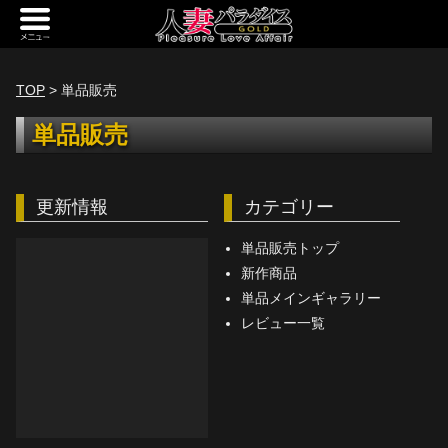
新規会員登録
ログイン
TOP
> 単品販売
トップページ
単品販売
定額サービス
更新情報
カテゴリー
[定額] メインギャラリー
[定額] 人妻楽園ギャラリー
単品販売トップ
新作商品
[定額] 期間限定ギャラリー
単品メインギャラリー
レビュー一覧
[定額] 継続1カ月ギャラリー
[定額] 継続3カ月ギャラリー
[定額] 継続6カ月ギャラリー
定額奥様一覧