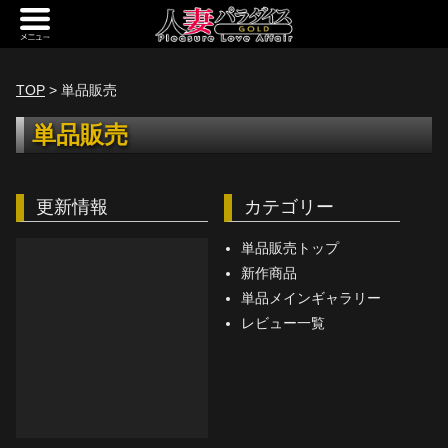
新規会員登録
ログイン
TOP
> 単品販売
トップページ
単品販売
定額サービス
更新情報
カテゴリー
[定額] メインギャラリー
[定額] 人妻楽園ギャラリー
単品販売トップ
新作商品
[定額] 期間限定ギャラリー
単品メインギャラリー
レビュー一覧
[定額] 継続1カ月ギャラリー
[定額] 継続3カ月ギャラリー
[定額] 継続6カ月ギャラリー
定額奥様一覧