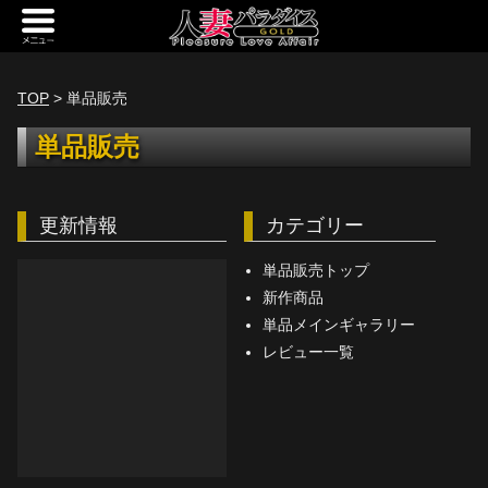
新規会員登録
ログイン
TOP
> 単品販売
トップページ
単品販売
定額サービス
更新情報
カテゴリー
[定額] メインギャラリー
[定額] 人妻楽園ギャラリー
単品販売トップ
新作商品
[定額] 期間限定ギャラリー
単品メインギャラリー
レビュー一覧
[定額] 継続1カ月ギャラリー
[定額] 継続3カ月ギャラリー
[定額] 継続6カ月ギャラリー
定額奥様一覧