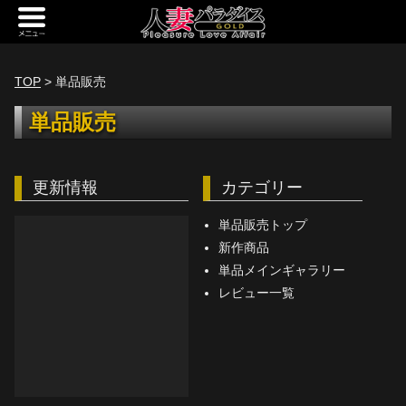
新規会員登録
ログイン
TOP
> 単品販売
トップページ
単品販売
定額サービス
更新情報
カテゴリー
[定額] メインギャラリー
[定額] 人妻楽園ギャラリー
単品販売トップ
新作商品
[定額] 期間限定ギャラリー
単品メインギャラリー
レビュー一覧
[定額] 継続1カ月ギャラリー
[定額] 継続3カ月ギャラリー
[定額] 継続6カ月ギャラリー
定額奥様一覧