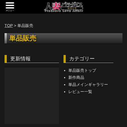
新規会員登録
ログイン
TOP
> 単品販売
トップページ
単品販売
定額サービス
更新情報
カテゴリー
[定額] メインギャラリー
[定額] 人妻楽園ギャラリー
単品販売トップ
新作商品
[定額] 期間限定ギャラリー
単品メインギャラリー
レビュー一覧
[定額] 継続1カ月ギャラリー
[定額] 継続3カ月ギャラリー
[定額] 継続6カ月ギャラリー
定額奥様一覧