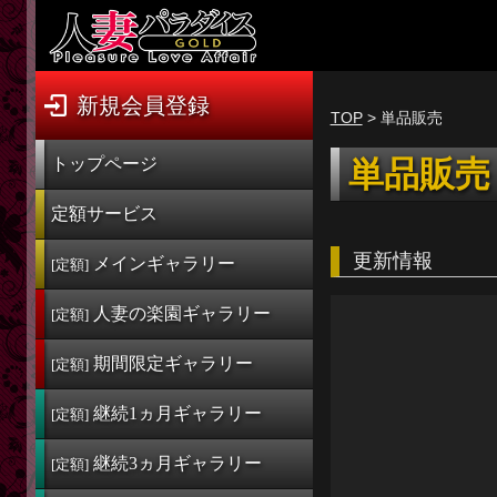
新規会員登録
ログイン
新規会員登録
TOP
> 単品販売
トップページ
トップページ
単品販売
定額サービス
定額サービス
[定額] メインギャラリー
更新情報
メインギャラリー
[定額]
[定額] 人妻楽園ギャラリー
人妻の楽園
ギャラリー
[定額]
[定額] 期間限定ギャラリー
期間限定
ギャラリー
[定額]
[定額] 継続1カ月ギャラリー
継続1ヵ月
ギャラリー
[定額]
[定額] 継続3カ月ギャラリー
継続3ヵ月
ギャラリー
[定額] 継続6カ月ギャラリー
[定額]