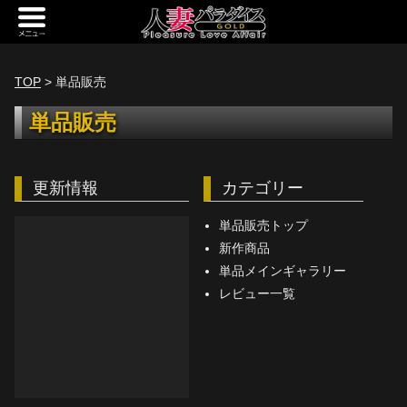
新規会員登録
ログイン
TOP
> 単品販売
トップページ
単品販売
定額サービス
更新情報
カテゴリー
[定額] メインギャラリー
[定額] 人妻楽園ギャラリー
単品販売トップ
新作商品
[定額] 期間限定ギャラリー
単品メインギャラリー
レビュー一覧
[定額] 継続1カ月ギャラリー
[定額] 継続3カ月ギャラリー
[定額] 継続6カ月ギャラリー
定額奥様一覧