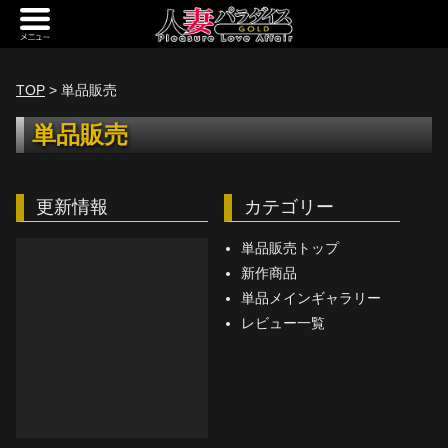
新規会員登録
ログイン
TOP
> 単品販売
トップページ
単品販売
定額サービス
更新情報
カテゴリー
[定額] メインギャラリー
[定額] 人妻楽園ギャラリー
単品販売トップ
新作商品
[定額] 期間限定ギャラリー
単品メインギャラリー
レビュー一覧
[定額] 継続1カ月ギャラリー
[定額] 継続3カ月ギャラリー
[定額] 継続6カ月ギャラリー
定額奥様一覧