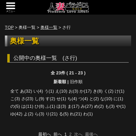
新規会員登録
ログイン
TOP
> 奥様一覧 >
奥様一覧
> さ行
トップページ
奥様一覧
定額サービス
公開中の奥様一覧 (さ行)
[定額] メインギャラリー
全 23件 ( 21 - 23 )
[定額] 人妻楽園ギャラリー
新着順 |
旧作順
[定額] 期間限定ギャラリー
全て
あ(32)
い(4)
う(1)
え(10)
お(3)
か(17)
き(8)
く(2)
け(1)
[定額] 継続1カ月ギャラリー
こ(3)
さ(23)
し(9)
す(2)
せ(1)
ち(4)
つ(4)
と(2)
な(10)
に(1)
の(5)
は(11)
ひ(8)
ふ(1)
ほ(3)
ま(17)
み(27)
め(2)
も(3)
や(1)
[定額] 継続3カ月ギャラリー
ゆ(42)
よ(2)
ら(3)
り(21)
る(5)
れ(21)
わ(1)
[定額] 継続6カ月ギャラリー
定額奥様一覧
最初へ
前へ
1
2
次へ
最後へ