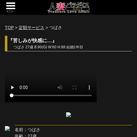
新規会員登録
ログイン
TOP
>
定額サービス
> つばさ
トップページ
『苦しみが快感に…』
つばさ 27歳 B:90(G) W:60 H:88 結婚1年目
定額サービス
[定額] メインギャラリー
[定額] 人妻楽園ギャラリー
[定額] 期間限定ギャラリー
[定額] 継続1カ月ギャラリー
[定額] 継続3カ月ギャラリー
[定額] 継続6カ月ギャラリー
名前：つばさ
定額奥様一覧
年齢：27歳