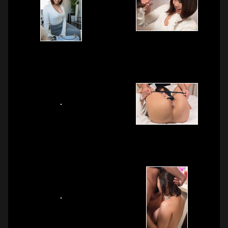
ているせいか最近はもっぱら携帯のエロ動画でオナニーする
日々だそうで、そのオナニーのおかずも最初はいたってシン
プルな内容だったのにだんだんと過激な作品を見るようにな
っているようです。最近のお気に入りはイラマチオ、首絞め
などの所謂窒息系だとか・・・。

「恥ずかしいです。」と言いながらイラマチオの良さを語る
つばささん。イラマチオはあの支配されている感と窒息感に
興奮するしなにより精神的にも落ち着くんです。と嬉しそう
に話し始める姿は本当に好きなんだというのが見てとてたの
でそこまで大好きならという事でまず手始めにスタッフのチ
ンポでイラマチオを味わってもらいました。久しぶりのチン
ポに驚きつつもだんだんと大きく、堅くなっていくにつれ表
情に笑顔が浮かび、感触を確かめるように握りる手つきがい
やらしいです。

始めはおそる舌を這わせながら舐め始め、チンポが大きくな
った後は、いよいよ頭を抑えつけられてのイラマチオ。かな
り激しく動かしても涙を流しながら「これがいいんです。」
と、うっとりとした表情で答え、最後は男が自分勝手にでガ
ンガン喉奥まで侵入してくるチンポから放たれた精子を嬉し