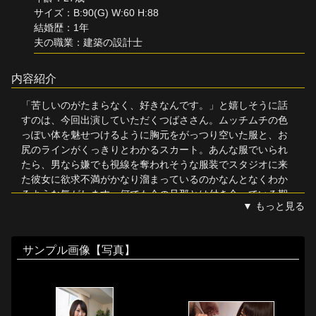
サイズ：B:90(G) W:60 H:88
単品販売
結婚歴：1年
夫の職業：建築の設計士
ヘルプ
お問い合わせ
内容紹介
「苦しいのがたまらなく、好きなんです。」と嬉しそうに話
すのは、今回出演していただくつばささん。ムッチムチの色
っぽい体を魅せつけるように胸元をがっつり空いた服と、お
尻のラインがくっきりとわかるスカート。あんな服でいられ
たら、男なら嫌でも視線を奪われそうな服装でスタジオに来
た彼女に欲求不満がかなり溜まっているのかなんとなくわか
るような気がします。何でも今の旦那とは付き合っている期
▼ もっと見る
間が結構充実していたようで、付き合っていたときは週に何
度もＳＥＸをしていたのに今ではその反動か結婚してまだ2年
なのに既に1年セックスレスになってしまっているという、珍
サンプル画像【写真】
しい家庭で、今の現状に日頃のムラムラがどうしても収まら
ない様子。

案の定、旦那に内緒でこっそり浮気相手と不倫をしているよ
うですが、向こうも家族がいるので会える回数が限られてい