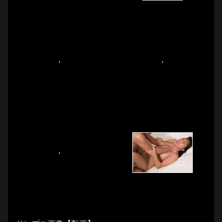
そうに咥内で受け止めると笑顔で「すごく良かったです」と
答える彼女の性癖ははかるところをしりません。いよいよ初
体験の首絞めＳＥＸ。嬉しさが隠しきれない様子のつばささ
ん。久しぶりに浮気相手以外の男の人に抱かれるという事も
合わさって興奮度も最高潮のようで軽くその大きなおっぱい
を揉んだだけで、下のパンツからいやらしい液が染み出るほ
どの敏感なヌレヌレのオマンコ。男優のＭＡＸに勃起してい
るチンポを喉奥までしっかり込むイラマチオを堪能した後
は、首を絞められながらの挿入に苦しさと興奮の両方を味わ
っているようでだんだん要求がエスカレート。

最後には両手で絞められるのが一番良かったと言いだす始末
に逆にこっちがひやひやするレベルでした。それでもつばさ
さん自身はとても楽しめた様子で、「帰ったら今日の撮影を
思い出してオナニーします。」とまだまだ満足してない様子
だったので、本編最後におまけがありますので。そちらもお
楽しみに！！
