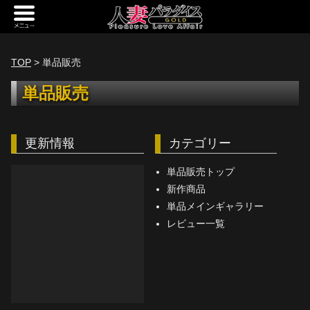
新規会員登録
ログイン
TOP
> 単品販売
トップページ
単品販売
定額サービス
更新情報
カテゴリー
[定額] メインギャラリー
[定額] 人妻楽園ギャラリー
単品販売トップ
新作商品
[定額] 期間限定ギャラリー
単品メインギャラリー
レビュー一覧
[定額] 継続1カ月ギャラリー
[定額] 継続3カ月ギャラリー
[定額] 継続6カ月ギャラリー
定額奥様一覧