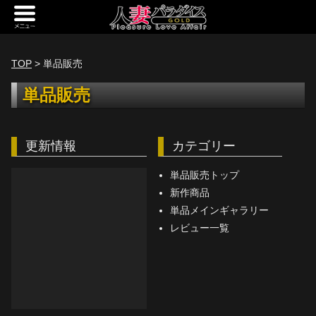
新規会員登録
ログイン
TOP
> 単品販売
トップページ
単品販売
定額サービス
更新情報
カテゴリー
[定額] メインギャラリー
[定額] 人妻楽園ギャラリー
単品販売トップ
新作商品
[定額] 期間限定ギャラリー
単品メインギャラリー
レビュー一覧
[定額] 継続1カ月ギャラリー
[定額] 継続3カ月ギャラリー
[定額] 継続6カ月ギャラリー
定額奥様一覧