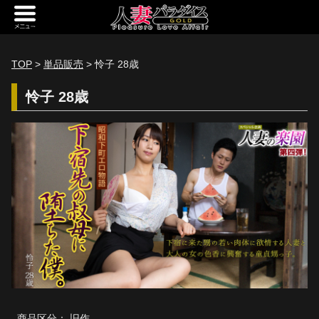
新規会員登録
ログイン
TOP
>
単品販売
> 怜子 28歳
トップページ
怜子 28歳
定額サービス
[定額] メインギャラリー
[定額] 人妻楽園ギャラリー
[定額] 期間限定ギャラリー
[定額] 継続1カ月ギャラリー
[定額] 継続3カ月ギャラリー
[定額] 継続6カ月ギャラリー
定額奥様一覧
商品区分： 旧作