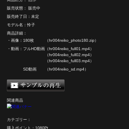
販売状態： 販売中
単品販売
販売終了日：未定
ヘルプ
モデル名：
怜子
お問い合わせ
商品詳細：
・画像：
180枚
（hr004reiko_photo180.zip）
・動画：
フルHD動画
（hr004reiko_full01.mp4）
（hr004reiko_full02.mp4）
（hr004reiko_full03.mp4）
SD動画
（hr004reiko_sd.mp4）
関連商品
カテゴリー：
購入ポイント：1080Pt