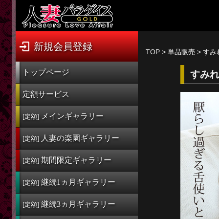
新規会員登録
ログイン
新規会員登録
TOP
>
単品販売
> すみ
トップページ
トップページ
すみれ
定額サービス
定額サービス
[定額] メインギャラリー
メインギャラリー
[定額]
[定額] 人妻楽園ギャラリー
人妻の楽園
ギャラリー
[定額]
[定額] 期間限定ギャラリー
期間限定
ギャラリー
[定額]
[定額] 継続1カ月ギャラリー
継続1ヵ月
ギャラリー
[定額]
[定額] 継続3カ月ギャラリー
継続3ヵ月
ギャラリー
[定額] 継続6カ月ギャラリー
[定額]