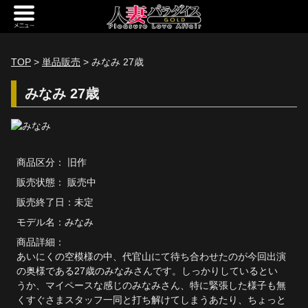
新規会員登録
ログイン
TOP
>
単品販売
> みなみ 27歳
トップページ
みなみ 27歳
定額サービス
[定額] メインギャラリー
商品区分： 旧作
[定額] 人妻楽園ギャラリー
販売状態： 販売中
[定額] 期間限定ギャラリー
販売終了日：未定
モデル名：
みなみ
[定額] 継続1カ月ギャラリー
商品詳細：
[定額] 継続3カ月ギャラリー
あいにくの空模様の中、代官山にて待ち合わせたのが今回出演
の奥様である27歳のみなみさんです。しっかりしているとい
[定額] 継続6カ月ギャラリー
うか、マイペースな感じのみなみさん、特に緊張した様子も無
くすぐさまスタッフ一同と打ち解けてしまうあたり、ちょっと
定額奥様一覧