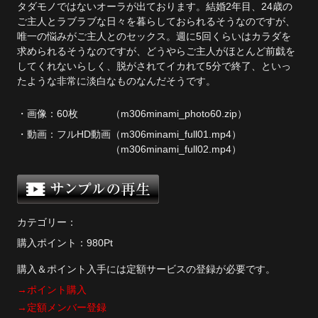
タダモノではないオーラが出ております。結婚2年目、24歳の
ご主人とラブラブな日々を暮らしておられるそうなのですが、
単品販売
唯一の悩みがご主人とのセックス。週に5回くらいはカラダを
ヘルプ
求められるそうなのですが、どうやらご主人がほとんど前戯を
してくれないらしく、脱がされてイカれて5分で終了、といっ
お問い合わせ
たような非常に淡白なものなんだそうです。
・画像：
60枚
（m306minami_photo60.zip）
・動画：
フルHD動画
（m306minami_full01.mp4）
（m306minami_full02.mp4）
カテゴリー：
購入ポイント：980Pt
購入＆ポイント入手には定額サービスの登録が必要です。
→ポイント購入
→定額メンバー登録