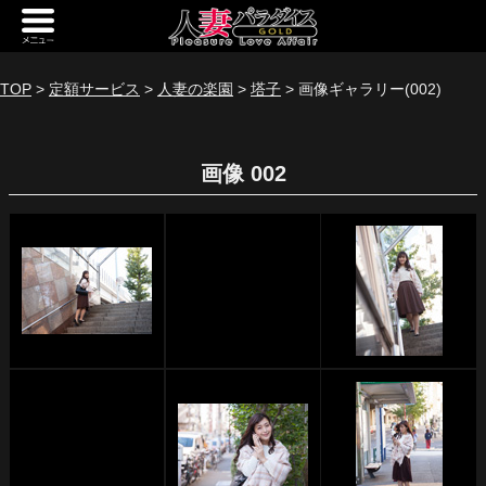
新規会員登録
ログイン
TOP
>
定額サービス
>
人妻の楽園
>
塔子
> 画像ギャラリー(002)
トップページ
画像 002
定額サービス
[定額] メインギャラリー
[定額] 人妻楽園ギャラリー
[定額] 期間限定ギャラリー
[定額] 継続1カ月ギャラリー
[定額] 継続3カ月ギャラリー
[定額] 継続6カ月ギャラリー
定額奥様一覧