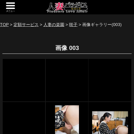
新規会員登録
ログイン
TOP
>
定額サービス
>
人妻の楽園
>
咲子
> 画像ギャラリー(003)
トップページ
画像 003
定額サービス
[定額] メインギャラリー
[定額] 人妻楽園ギャラリー
[定額] 期間限定ギャラリー
[定額] 継続1カ月ギャラリー
[定額] 継続3カ月ギャラリー
[定額] 継続6カ月ギャラリー
定額奥様一覧