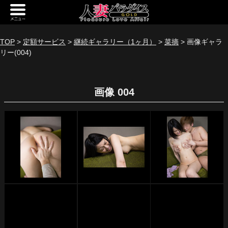
新規会員登録
ログイン
TOP
>
定額サービス
>
継続ギャラリー（1ヶ月）
>
菜摘
> 画像ギャラ
リー(004)
トップページ
定額サービス
画像 004
[定額] メインギャラリー
[定額] 人妻楽園ギャラリー
[定額] 期間限定ギャラリー
[定額] 継続1カ月ギャラリー
[定額] 継続3カ月ギャラリー
[定額] 継続6カ月ギャラリー
定額奥様一覧