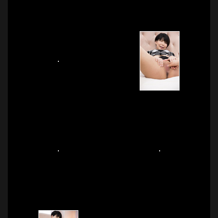
びが本当に楽しいのでしょう男のカラダをずっと舐めまわし
ています。やっぱり露出好きで、パイパンまんこを眺めてい
るとピンク色の膣口から愛液じっとり。指でかき回すと痙攣
しながら本物のおちんぽを求めてくるので、四つん這いにし
てヌプリとバック刺しへ。

細い腰をつかんで激しく奥まで突いてやると自分からピスト
ン打って来て騎乗位へ。パイパンなので結合部がばっちり見
えて淫らすぎる眺め。自分から腰を前後左右にグラインドさ
せいい所に当てるもんだから何度も深くイキ続け、泣きそう
な声で「もっとちょうだい〜」。だんだん締め付けも良くな
って正常位からの大量ザーメン口内発射へ！真実の好きもの