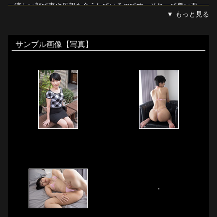
涼しい顔で妻や母親を全うしているのです。それって良い悪
▼ もっと見る
いじゃなく、能力なんでしょう。

色白スレンダーボディにピンクのマイクロビキニがよく映え
サンプル画像【写真】
ます。パイパンなのでパンティ部ギリギリまできれいにクッ
キリ。パンティ中央部にちょっと突起があるのは何なんでし
ょう？クリトリス？小陰唇？アナルの真上に紐が通ってます
が、手で割ると可愛い蕾が横から覗くのが可愛らしいです。
四つん這いで尻を突き出すと柔軟性があってしなやかな背中
のラインがとってもセクシー。

若い男優に照れているのんさん、目隠しされてバイブ渡され
ていきなりのオナニー命令。周りが見えない中でオナニーに
没頭するしかない状況、興奮して大股開いてクリちゃんをイ
ジメています。ときおり男の手も加わり淫らな妄想は加速し
て昇天してしまいます。目隠しを外すとそこには屹立した若
いチンポ。のんさんは嬉しそうにタッチしてそのガマン汁を
吸い取りに行きます。

のんさんの舌は長くてよく動きます。長いキスからキンタ
マ・ウラ筋・アナルまでもペロペロチュウチュウ。スケベ遊