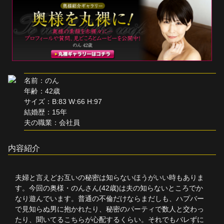
単品販売
ヘルプ
お問い合わせ
名前：のん
年齢：42歳
サイズ：B:83 W:66 H:97
結婚歴：15年
夫の職業：会社員
内容紹介
夫婦と言えどお互いの秘密は知らないほうがいい時もありま
す。今回の奥様・のんさん(42歳)は夫の知らないところでか
なり遊んでいます。普通の不倫だけならまだしも、ハプバー
で見知らぬ男に抱かれたり、秘密のパーティで数人と交わっ
たり、聞いてるこちらが心配するくらい。それでもバレずに