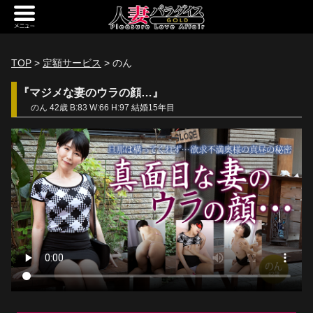
新規会員登録
ログイン
TOP
>
定額サービス
> のん
トップページ
『マジメな妻のウラの顔…』
のん 42歳 B:83 W:66 H:97 結婚15年目
定額サービス
[定額] メインギャラリー
[定額] 人妻楽園ギャラリー
[定額] 期間限定ギャラリー
[定額] 継続1カ月ギャラリー
[定額] 継続3カ月ギャラリー
[定額] 継続6カ月ギャラリー
定額奥様一覧