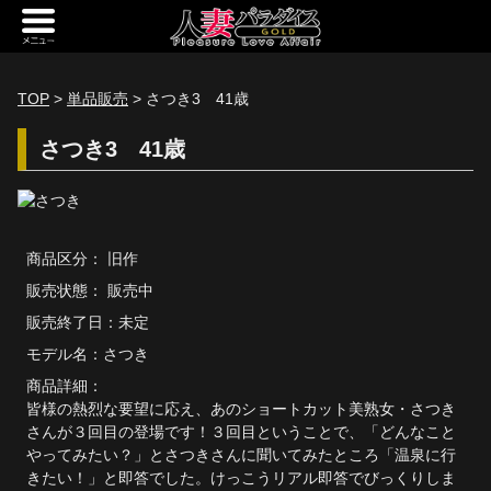
新規会員登録
ログイン
TOP
>
単品販売
> さつき3 41歳
トップページ
さつき3 41歳
定額サービス
[定額] メインギャラリー
商品区分： 旧作
[定額] 人妻楽園ギャラリー
販売状態： 販売中
[定額] 期間限定ギャラリー
販売終了日：未定
モデル名：
さつき
[定額] 継続1カ月ギャラリー
商品詳細：
[定額] 継続3カ月ギャラリー
皆様の熱烈な要望に応え、あのショートカット美熟女・さつき
さんが３回目の登場です！３回目ということで、「どんなこと
[定額] 継続6カ月ギャラリー
やってみたい？」とさつきさんに聞いてみたところ「温泉に行
きたい！」と即答でした。けっこうリアル即答でびっくりしま
定額奥様一覧