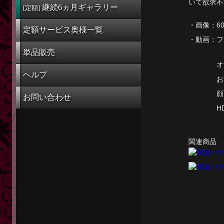
いて欲求不
定額奥様一覧
継続6ヵ月
ギャラリー
[定額]
単品販売
・画像：
6
定額サービス奥様一覧
・動画：
フ
ヘルプ
単品販売
お問い合わせ
オ
ヘルプ
お
顔
お問い合わせ
H
関連商品