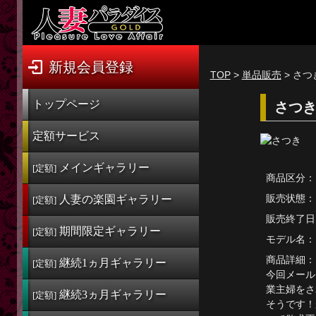
新規会員登録
ログイン
新規会員登録
TOP
>
単品販売
> さつ
トップページ
トップページ
さつき
定額サービス
定額サービス
[定額] メインギャラリー
メインギャラリー
[定額]
商品区分：
[定額] 人妻楽園ギャラリー
販売状態：
人妻の楽園
ギャラリー
[定額]
[定額] 期間限定ギャラリー
販売終了日
期間限定
ギャラリー
[定額]
モデル名：
[定額] 継続1カ月ギャラリー
商品詳細：
継続1ヵ月
ギャラリー
[定額]
[定額] 継続3カ月ギャラリー
今回メール
業主婦をさ
継続3ヵ月
ギャラリー
[定額] 継続6カ月ギャラリー
[定額]
そうです！