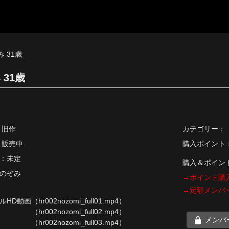
み 31歳
 31歳
 旧作
カテゴリー：
 販売中
購入ポイント：9
：未定
購入＆ポイン
のぞみ
→ポイント購
→定額メンバ
ルHD動画
（hr002nozomi_full01.mp4）
（hr002nozomi_full02.mp4）
メンバ
（hr002nozomi_full03.mp4）