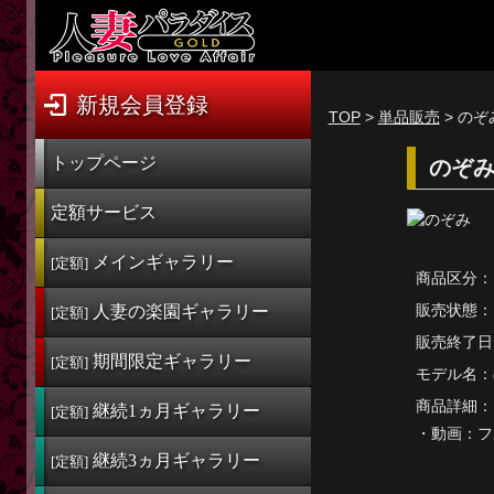
新規会員登録
ログイン
新規会員登録
TOP
>
単品販売
> のぞ
トップページ
トップページ
のぞみ
定額サービス
定額サービス
[定額] メインギャラリー
メインギャラリー
[定額]
商品区分：
[定額] 人妻楽園ギャラリー
販売状態：
人妻の楽園
ギャラリー
[定額]
[定額] 期間限定ギャラリー
販売終了日
期間限定
ギャラリー
[定額]
モデル名：
[定額] 継続1カ月ギャラリー
商品詳細：
継続1ヵ月
ギャラリー
[定額]
[定額] 継続3カ月ギャラリー
・動画：
フ
継続3ヵ月
ギャラリー
[定額] 継続6カ月ギャラリー
[定額]