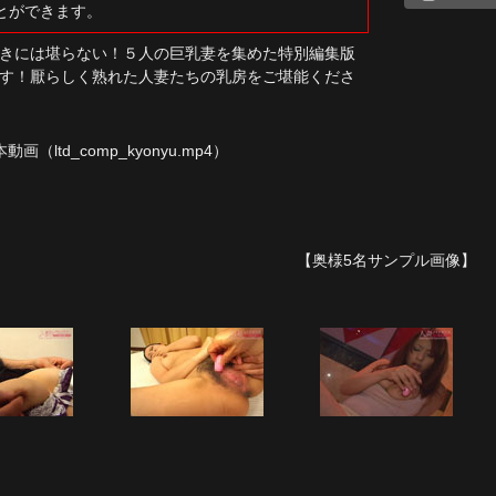
とができます。
きには堪らない！５人の巨乳妻を集めた特別編集版
す！厭らしく熟れた人妻たちの乳房をご堪能くださ
本動画
（ltd_comp_kyonyu.mp4）
【奥様5名サンプル画像】