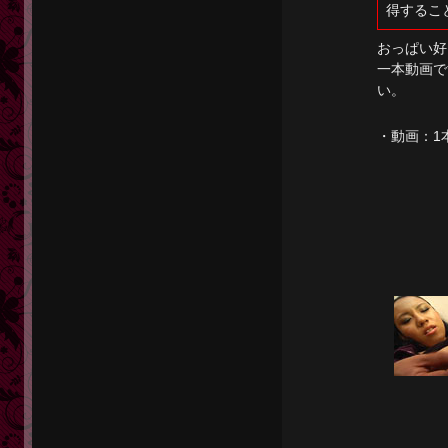
得するこ
おっぱい好
一本動画で
い。
・動画：
1