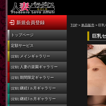
新規会員登録
ログイン
新規会員登録
TOP
>
単品販売
> 巨
トップページ
トップページ
巨乳
定額サービス
定額サービス
[定額] メインギャラリー
メインギャラリー
[定額]
[定額] 人妻楽園ギャラリー
人妻の楽園
ギャラリー
[定額]
[定額] 期間限定ギャラリー
期間限定
ギャラリー
[定額]
[定額] 継続1カ月ギャラリー
継続1ヵ月
ギャラリー
[定額]
[定額] 継続3カ月ギャラリー
継続3ヵ月
ギャラリー
[定額] 継続6カ月ギャラリー
[定額]