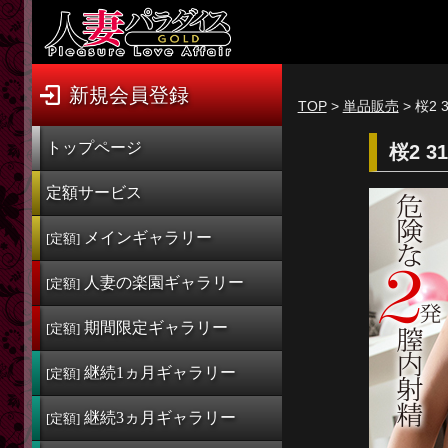
新規会員登録
ログイン
新規会員登録
TOP
>
単品販売
> 桜2 
トップページ
トップページ
桜2 3
定額サービス
定額サービス
[定額] メインギャラリー
メインギャラリー
[定額]
[定額] 人妻楽園ギャラリー
人妻の楽園
ギャラリー
[定額]
[定額] 期間限定ギャラリー
期間限定
ギャラリー
[定額]
[定額] 継続1カ月ギャラリー
継続1ヵ月
ギャラリー
[定額]
[定額] 継続3カ月ギャラリー
継続3ヵ月
ギャラリー
[定額] 継続6カ月ギャラリー
[定額]