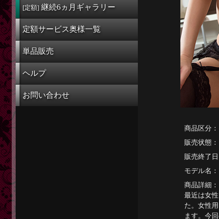
定額奥様一覧
継続6ヵ月
ギャラリー
[定額]
単品販売
定額サービス奥様一覧
ヘルプ
単品販売
お問い合わせ
ヘルプ
お問い合わせ
商品区分：
販売状態：
販売終了日
モデル名：
商品詳細：
最近は女性
た。女性用
ます。今回