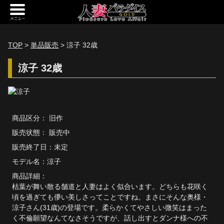
新規会員登録
ログイン
TOP
>
単品販売
> 涼子 32歳
トップページ
涼子 32歳
定額サービス
[定額] メインギャラリー
商品区分： 旧作
[定額] 人妻楽園ギャラリー
販売状態： 販売中
[定額] 期間限定ギャラリー
販売終了日：未定
モデル名：
涼子
[定額] 継続1カ月ギャラリー
商品詳細：
[定額] 継続3カ月ギャラリー
枯葉が舞い散る舗道と人妻はよく似合います。どちらも花咲く
頃を過ぎても儚い美しさってことですね。まさにそんな奥様・
[定額] 継続6カ月ギャラリー
涼子さん(31歳)の登場です。柔らかくてやさしい微笑はまった
く不倫願望なんてなさそうですが、話し出すとダンナ様への不
定額奥様一覧