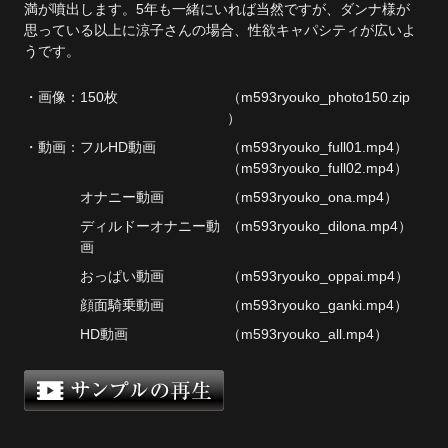
満が噴出します。5年も一緒にいれば当然ですが、ダンナ様が
思っている以上に涼子さんの場合、性欲キャパシティが広いよ
単品販売
うです。
ヘルプ
・画像：
150枚
（m593ryouko_photo150.zip
お問い合わせ
）
・動画：
フルHD動画
（m593ryouko_full01.mp4）
（m593ryouko_full02.mp4）
オナニー動画
（m593ryouko_ona.mp4）
ディルドーオナニー動
（m593ryouko_dilona.mp4）
画
おっぱい動画
（m593ryouko_oppai.mp4）
顔面騎乗動画
（m593ryouko_ganki.mp4）
HD動画
（m593ryouko_all.mp4）