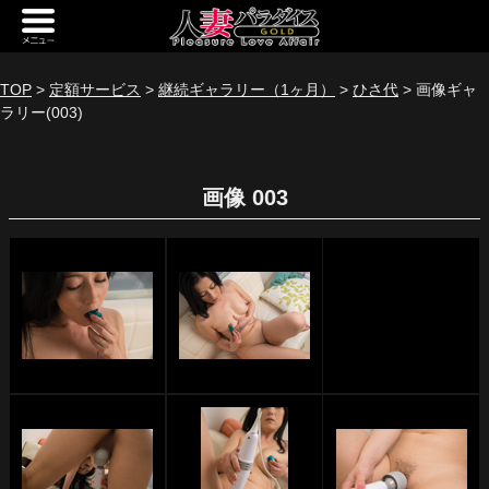
新規会員登録
ログイン
TOP
>
定額サービス
>
継続ギャラリー（1ヶ月）
>
ひさ代
> 画像ギャ
ラリー(003)
トップページ
定額サービス
画像 003
[定額] メインギャラリー
[定額] 人妻楽園ギャラリー
[定額] 期間限定ギャラリー
[定額] 継続1カ月ギャラリー
[定額] 継続3カ月ギャラリー
[定額] 継続6カ月ギャラリー
定額奥様一覧