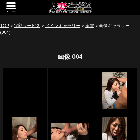
新規会員登録
ログイン
TOP
>
定額サービス
>
メインギャラリー
>
美雪
> 画像ギャラリー
(004)
トップページ
定額サービス
画像 004
[定額] メインギャラリー
[定額] 人妻楽園ギャラリー
[定額] 期間限定ギャラリー
[定額] 継続1カ月ギャラリー
[定額] 継続3カ月ギャラリー
[定額] 継続6カ月ギャラリー
定額奥様一覧